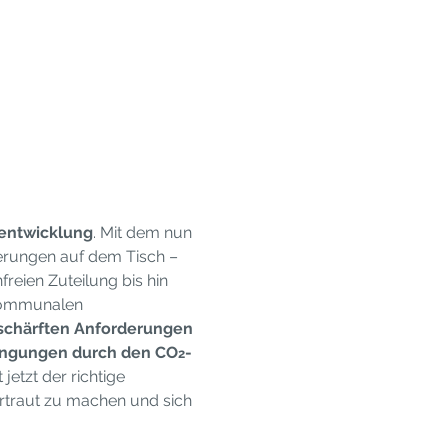
entwicklung
. Mit dem nun 
erungen auf dem Tisch – 
reien Zuteilung bis hin 
kommunalen 
schärften Anforderungen 
ngungen durch den CO
-
2
jetzt der richtige 
rtraut zu machen und sich 