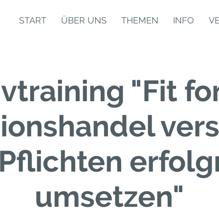
START
ÜBER UNS
THEMEN
INFO
V
vtraining "Fit fo
ionshandel ver
Pflichten erfolg
umsetzen"