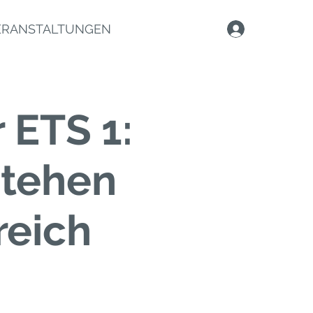
ERANSTALTUNGEN
r ETS 1:
stehen
reich