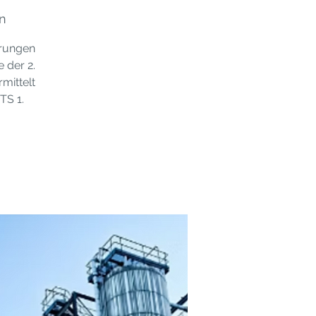
n
erungen
 der 2.
mittelt
TS 1.