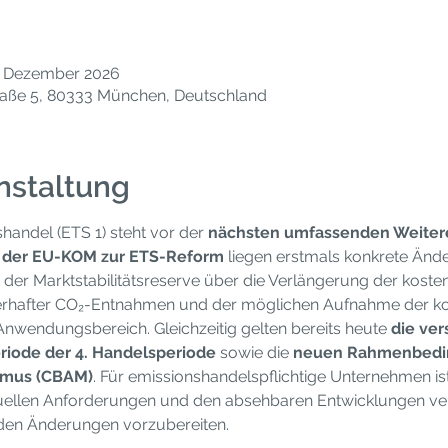
5. Dezember 2026
aße 5, 80333 München, Deutschland
nstaltung
andel (ETS 1) steht vor der 
nächsten umfassenden Weiter
 der EU-KOM zur ETS-Reform
 liegen erstmals konkrete Änd
der Marktstabilitätsreserve über die Verlängerung der kostenf
erhafter CO₂-Entnahmen und der möglichen Aufnahme der 
nwendungsbereich. Gleichzeitig gelten bereits heute 
die ver
riode der 4. Handelsperiode
 sowie die 
neuen Rahmenbedi
smus (CBAM)
. Für emissionshandelspflichtige Unternehmen ist 
ktuellen Anforderungen und den absehbaren Entwicklungen ve
den Änderungen vorzubereiten.