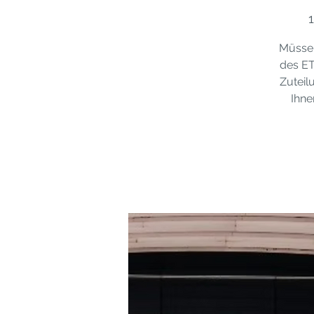
Müssen
des ET
Zuteil
Ihne