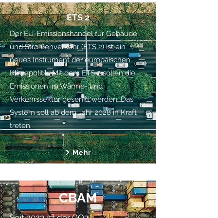
ETS 2
Der EU-Emissionshandel für Gebäude
und Stra-ßenverkehr (ETS 2) ist ein
neues Instrument der europäischen
Klimapolitik. Mit dem ETS 2 sollen die
Emissionen im Wärme- und
Verkehrssektor gesenkt werden. Das
System soll ab dem Jahr 2028 in Kraft
treten.
Mehr
CBAM
Seit 2023 ist der CO2-