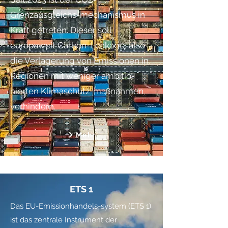
Grenzausgleichs-mechanismus in
Kraft getreten. Dieser soll
europaweit Carbon-Leakage, also
die Verlagerung von Emissionen in
Regionen mit weniger ambitio-
nierten Klimaschutz-maßnahmen
verhindern.
Mehr
ETS 1
Das EU-Emissionhandels-system (ETS 1)
ist das zentrale Instrument der