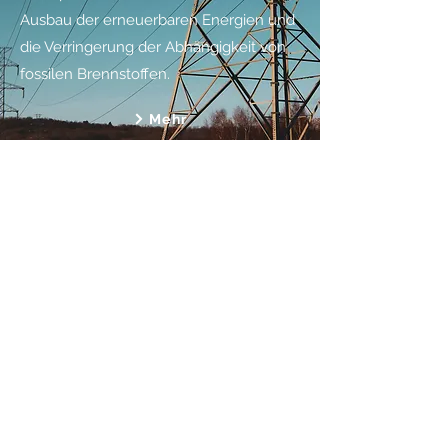
Ausbau der erneuerbaren Energien und
die Verringerung der Abhängigkeit von
fossilen Brennstoffen.
Mehr
Schifffahrt
Die Schifffahrt wird verstärkt in die
europäische Klimapolitik integriert. Seit
2024 unterliegt Sie dem EU-ETS 1. Ziel
ist es, die Emissionen des maritimen
Sektors zu senken und einen Anreiz für