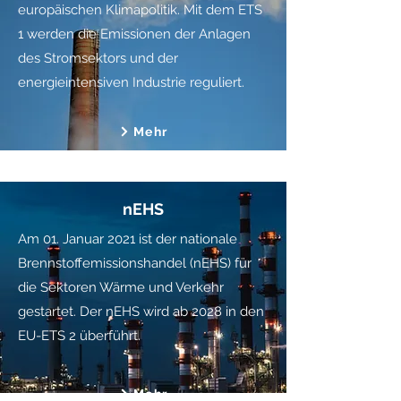
europäischen Klimapolitik. Mit dem ETS
1 werden die Emissionen der Anlagen
des Stromsektors und der
energieintensiven Industrie reguliert.
Mehr
nEHS
Am 01. Januar 2021 ist der nationale
Brennstoffemissionshandel (nEHS) für
die Sektoren Wärme und Verkehr
gestartet. Der nEHS wird ab 2028 in den
EU-ETS 2 überführt.
Mehr