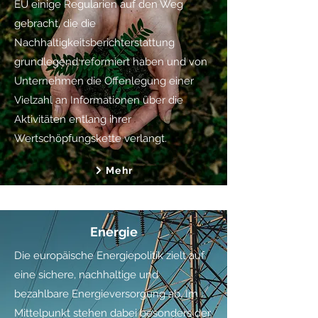
EU einige Regularien auf den Weg
gebracht, die die
Nachhaltigkeitsberichterstattung
grundlegend reformiert haben und von
Unternehmen die Offenlegung einer
Vielzahl an Informationen über die
Aktivitäten entlang ihrer
Wertschöpfungskette verlangt.
Mehr
Energie
Die europäische Energiepolitik zielt auf
eine sichere, nachhaltige und
bezahlbare Energieversorgung ab. Im
Mittelpunkt stehen dabei besonders der