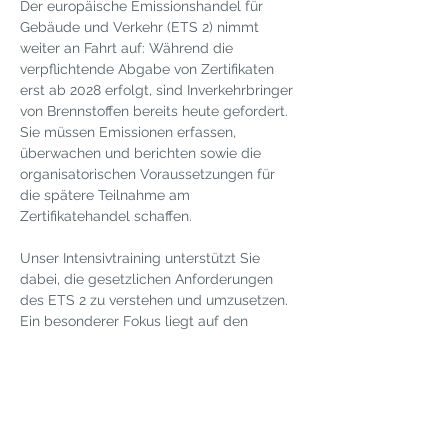
Der europäische Emissionshandel für 
Gebäude und Verkehr (ETS 2) nimmt 
weiter an Fahrt auf: Während die 
verpflichtende Abgabe von Zertifikaten 
erst ab 2028 erfolgt, sind Inverkehrbringer 
von Brennstoffen bereits heute gefordert. 
Sie müssen Emissionen erfassen, 
überwachen und berichten sowie die 
organisatorischen Voraussetzungen für 
die spätere Teilnahme am 
Zertifikatehandel schaffen.
Unser Intensivtraining unterstützt Sie 
dabei, die gesetzlichen Anforderungen 
des ETS 2 zu verstehen und umzusetzen. 
Ein besonderer Fokus liegt auf den 
jährlich anfallenden Berichtspflichten und 
Fristen sowie der Verifizierung. Darüber 
hinaus werden mögliche Ausnahmen und 
der Umgang mit Biomasse beleuchtet. 
Des Weiteren klären wir über das 
Zusammenspiel der 